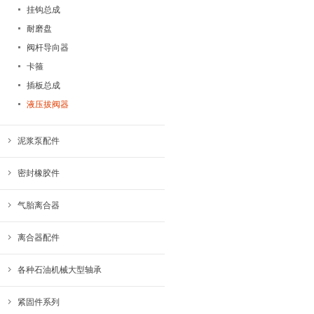
挂钩总成
耐磨盘
阀杆导向器
卡箍
插板总成
液压拔阀器
泥浆泵配件
密封橡胶件
气胎离合器
离合器配件
各种石油机械大型轴承
紧固件系列