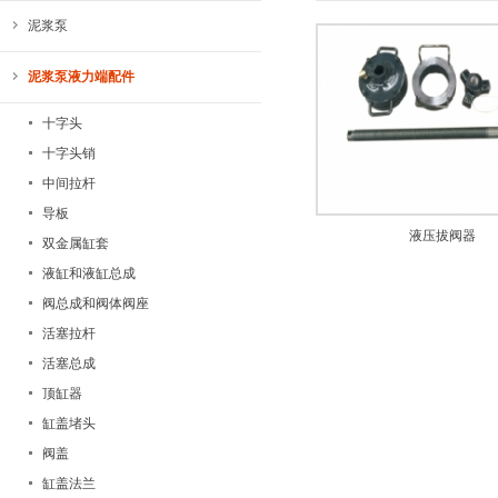
泥浆泵
泥浆泵液力端配件
十字头
十字头销
中间拉杆
导板
液压拔阀器
双金属缸套
液缸和液缸总成
阀总成和阀体阀座
活塞拉杆
活塞总成
顶缸器
缸盖堵头
阀盖
缸盖法兰