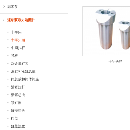
泥浆泵
泥浆泵液力端配件
十字头
十字头销
中间拉杆
导板
十字头销
双金属缸套
液缸和液缸总成
阀总成和阀体阀座
活塞拉杆
活塞总成
顶缸器
缸盖堵头
阀盖
缸盖法兰