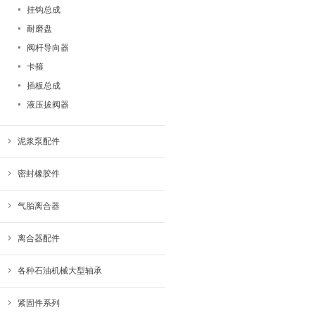
挂钩总成
耐磨盘
阀杆导向器
卡箍
插板总成
液压拔阀器
泥浆泵配件
密封橡胶件
气胎离合器
离合器配件
各种石油机械大型轴承
紧固件系列