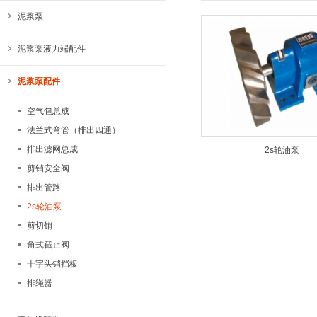
泥浆泵
泥浆泵液力端配件
泥浆泵配件
空气包总成
法兰式弯管（排出四通）
排出滤网总成
2s轮油泵
剪销安全阀
排出管路
2s轮油泵
剪切销
角式截止阀
十字头销挡板
排绳器