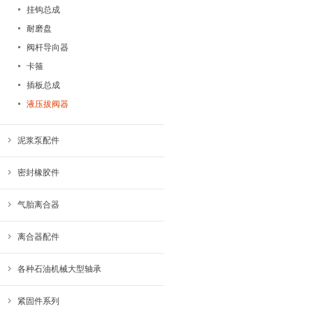
挂钩总成
耐磨盘
阀杆导向器
卡箍
插板总成
液压拔阀器
泥浆泵配件
密封橡胶件
气胎离合器
离合器配件
各种石油机械大型轴承
紧固件系列