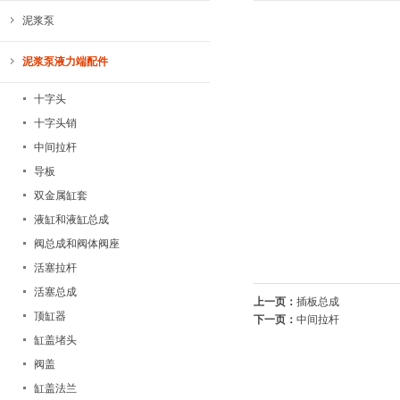
泥浆泵
泥浆泵液力端配件
十字头
十字头销
中间拉杆
导板
双金属缸套
液缸和液缸总成
阀总成和阀体阀座
活塞拉杆
活塞总成
上一页：
插板总成
顶缸器
下一页：
中间拉杆
缸盖堵头
阀盖
缸盖法兰