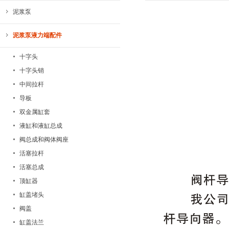
泥浆泵
泥浆泵液力端配件
十字头
十字头销
中间拉杆
导板
双金属缸套
液缸和液缸总成
阀总成和阀体阀座
活塞拉杆
活塞总成
顶缸器
缸盖堵头
阀盖
缸盖法兰