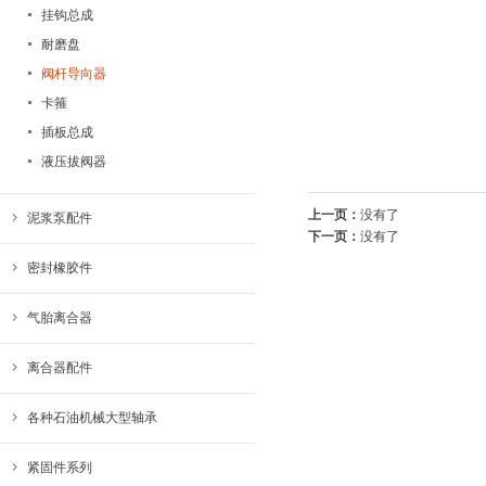
挂钩总成
耐磨盘
阀杆导向器
卡箍
插板总成
液压拔阀器
上一页：
没有了
泥浆泵配件
下一页：
没有了
密封橡胶件
气胎离合器
离合器配件
各种石油机械大型轴承
紧固件系列