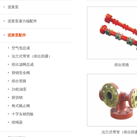
泥浆泵
泥浆泵液力端配件
泥浆泵配件
空气包总成
法兰式弯管（排出四通）
排出滤网总成
排出管路
剪销安全阀
排出管路
2s轮油泵
剪切销
角式截止阀
十字头销挡板
排绳器
法兰式弯管（排出四